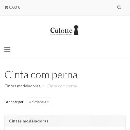
0,00 €
Toggle
navigation
Cinta com perna
Cintas modeladoras
Cinta com perna
Ordenar por
Relevância
Cintas modeladoras