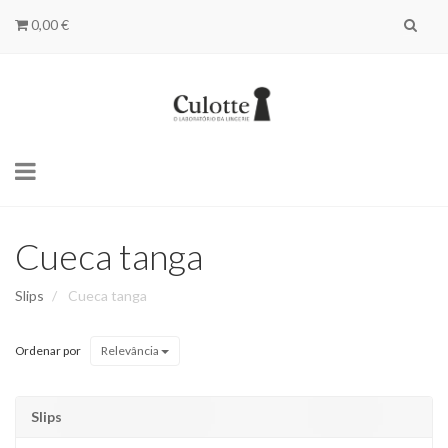
0,00 €
Toggle
navigation
Cueca tanga
Slips
Cueca tanga
Ordenar por
Relevância
Slips