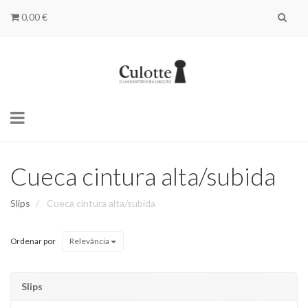
0,00 €
Toggle
navigation
Cueca cintura alta/subida
Slips
Cueca cintura alta/subida
Ordenar por
Relevância
Slips