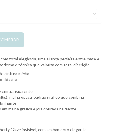
COMPRAR
 com total elegância, uma aliança perfeita entre mate e
moderna e técnica que valoriza com total discrição.
de cintura média
: clássica
o
 semitransparente
al(is): malha opaca, padrão gráfico que combina
brilhante
 em malha gráfica e joia dourada na frente
orty Glaze invisível, com acabamento elegante,