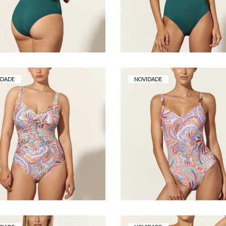
107,00 €
94,00 €
IDADE
NOVIDADE
FATO DE BANHO
FATO DE BANHO
BASMAR KRISTIN –
BASMAR KRISTIN
DECOTE EM V
112,00 €
112,00 €