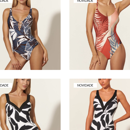
IDADE
NOVIDADE
FATO DE BANHO
FATO DE BANHO
BASMAR BELLA –
BASMAR CLARICE
DECOTE EM V
112,00 €
117,00 €
IDADE
NOVIDADE
FATO DE BANHO
FATO DE BANHO
BASMAR ALANNA –
BASMAR ALANNA
CRUZADO
112,00 €
112,00 €