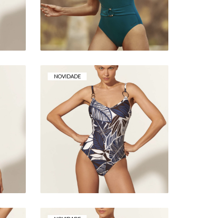
109,00 €
NOVIDADE
FATO DE BANHO
BASMAR CLARICE –
DECOTE EM V
112,00 €