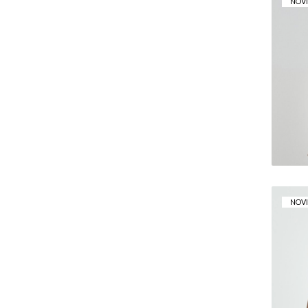
NOV
T
NOV