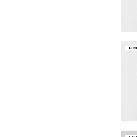
NOV
H