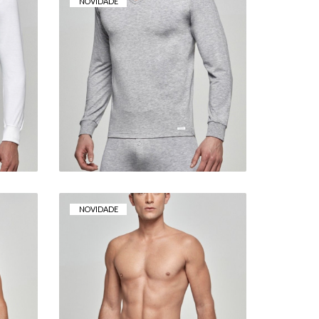
NOVIDADE
CAMISOLA TÉRMICA
A
IMPETUS COM GOLA
EM V
29,90 €
NOVIDADE
E
SLIP IMPETUS BIO
COTTON
17,00 €