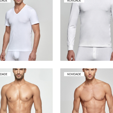
IDADE
NOVIDADE
-SHIRT IMPETUS BIO
CAMISOLA TÉRMIC
COTTON
IMPETUS
29,00 €
29,90 €
IDADE
NOVIDADE
SLIP IMPETUS SOFT
SLIP IMPETUS PUR
PREMIUM
COTTON
18,65 €
15,00 €