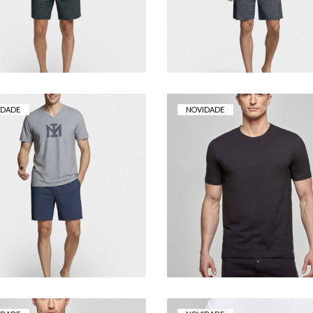
116,95 €
72,50 €
IDADE
NOVIDADE
PIJAMA CURTO DE
T-SHIRT IMPETUS P
OMEM IMPETUS EM
COTTON
ALGODÃO
23,00 €
54,50 €