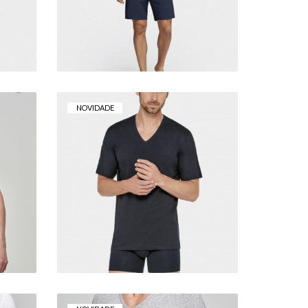
62,50 €
NOVIDADE
T-SHIRT IMPETUS
URE
DECOTE EM V PURE
COTTON
23,00 €